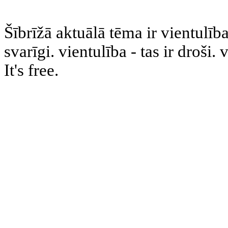
Šībrīžā aktuālā tēma ir vientulība
svarīgi. vientulība - tas ir droši
It's free.