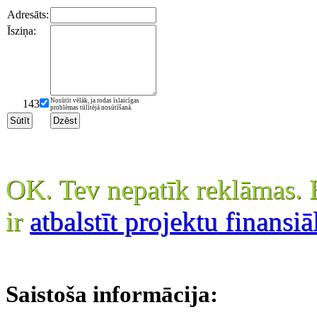
Adresāts:
Īsziņa:
Nosūtīt vēlāk, ja rodas īslaicīgas
143
problēmas tūlītējā nosūtīšanā.
OK. Tev nepatīk reklāmas. 
ir
atbalstīt projektu finansiā
Saistoša informācija: