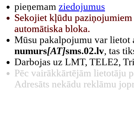
pieņemam
ziedojumus
Sekojiet kļūdu paziņojumiem
automātiska bloka.
Mūsu pakalpojumu var lietot a
numurs
[AT]
sms.02.lv
, tas t
Darbojas uz LMT, TELE2, Tri
Pēc vairākkārtējām lietotāju 
Adresāts nekādu reklāmu jop